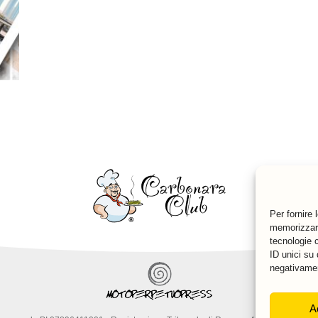
Per fornire 
memorizzare
tecnologie 
ID unici su 
negativamen
A