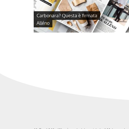
Carbonara? Questa è firmata
Alléno