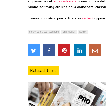
ampiamente del
tema carbonara
in una puntata dell
buono per mangiare una bella carbonara, classica
Il menu proposto si può ordinare su
sadler.it
oppure
carbonara a san valentino
chef stellati
Sadler
Related Items