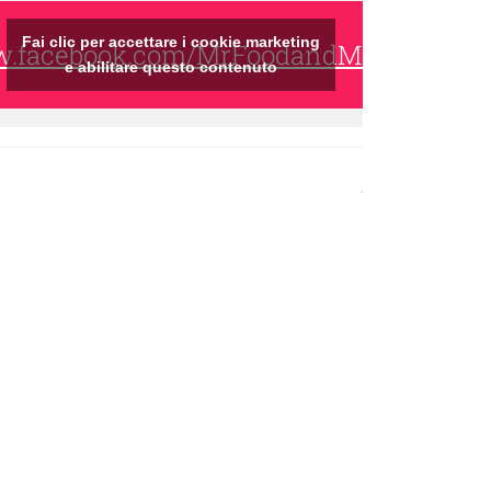
Fai clic per accettare i cookie marketing
ww.facebook.com/MrFoodandMrsWine/
e abilitare questo contenuto