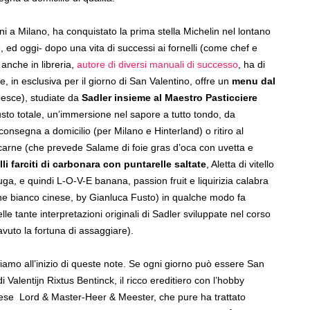
i a Milano, ha conquistato la prima stella Michelin nel lontano
, ed oggi- dopo una vita di successi ai fornelli (come chef e
 anche in
libreria,
autore di diversi manuali di successo
, ha di
, in esclusiva per il giorno di San Valentino, offre un
menu dal
esce), studiate da
Sadler insieme al Maestro Pasticciere
gusto totale, un’immersione nel sapore a tutto tondo, da
nsegna a domicilio (per Milano e Hinterland) o ritiro al
 carne (che prevede Salame di foie gras d’oca con uvetta e
lli farciti di carbonara con puntarelle saltate
, Aletta di vitello
iuga, e quindi L-O-V-E banana, passion fruit e liquirizia calabra
ine bianco cinese, by Gianluca Fusto) in qualche modo fa
e tante interpretazioni originali di Sadler sviluppate nel corso
vuto la fortuna di assaggiare).
iamo all’inizio di queste note. Se ogni giorno può essere San
Valentijn Rixtus Bentinck, il ricco ereditiero con l’hobby
dese
Lord & Master-Heer & Meester, che pure ha trattato