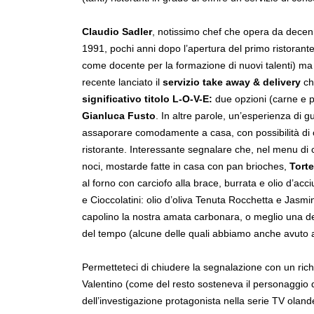
Claudio Sadler
, notissimo chef che opera da decenn
1991, pochi anni dopo l’apertura del primo ristorante
come docente per la formazione di nuovi talenti) ma
recente lanciato il
servizio take away & delivery
che
significativo titolo L-O-V-E:
due opzioni (carne e p
Gianluca Fusto
. In altre parole, un’esperienza di 
assaporare comodamente a casa, con possibilità di co
ristorante. Interessante segnalare che, nel menu di
noci, mostarde fatte in casa con pan brioches,
Torte
al forno con carciofo alla brace, burrata e olio d’acc
e Cioccolatini: olio d’oliva Tenuta Rocchetta e Jasm
capolino la nostra amata carbonara, o meglio una dell
del tempo (alcune delle quali abbiamo anche avuto a
Permetteteci di chiudere la segnalazione con un rich
Valentino (come del resto sosteneva il personaggio di 
dell’investigazione protagonista nella serie TV olan