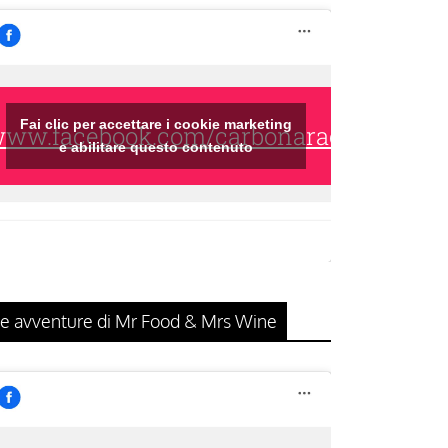
Fai clic per accettare i cookie marketing
/www.facebook.com/carbonaraclub/
e abilitare questo contenuto
e avventure di Mr Food & Mrs Wine