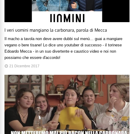
I veri uomini mangiano la carbonara, parola di Mecca
Il macho a tavola non deve avere dubbi sul menù… guai a mangiare
vegano o bere tisane! Lo dice uno youtuber di successo - il torinese
Edoardo Mecca - in un suo divertente e caustico video e noi non
possiamo che essere d'accordo!
21 Dicembre 2017