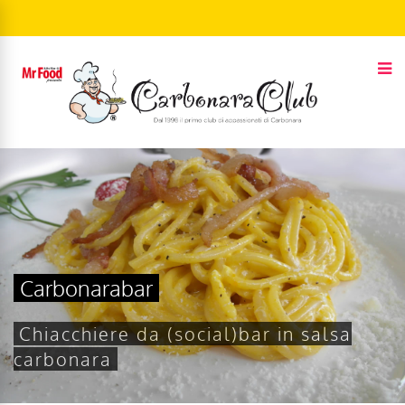
Carbonarabar
Chiacchiere da (social)bar in salsa
carbonara