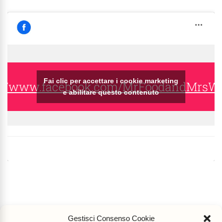
Fai clic per accettare i cookie marketing
s://www.facebook.com/MrFoodandMrsW
e abilitare questo contenuto
Gestisci Consenso Cookie