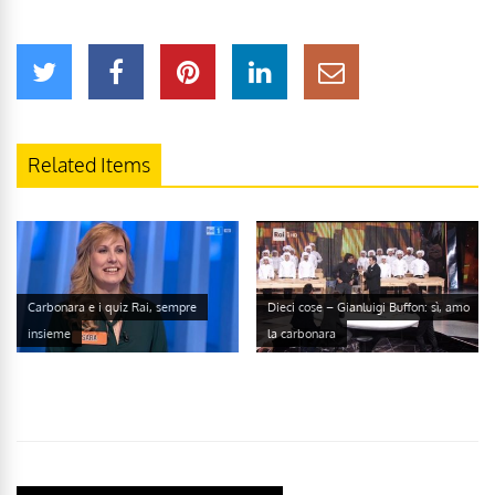
Related Items
Carbonara e i quiz Rai, sempre
Dieci cose – Gianluigi Buffon: sì, amo
insieme
la carbonara