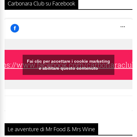
Carbonara Club su Facebook
Fai clic per accettare i cookie marketing
tps://www.facebook.com/carbonaraclub
e abilitare questo contenuto
Le avventure di Mr Food & Mrs Wine