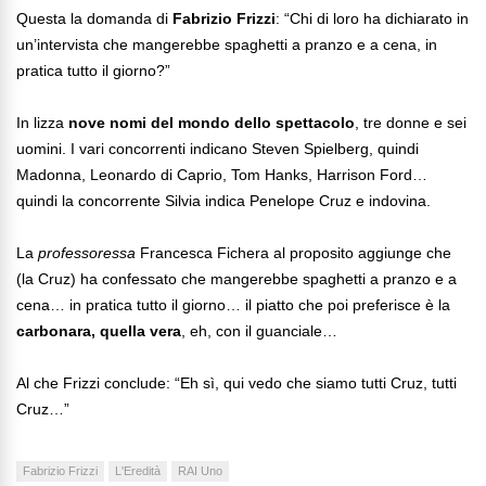
Questa la domanda di
Fabrizio Frizzi
: “Chi di loro ha dichiarato in
un’intervista che mangerebbe spaghetti a pranzo e a cena, in
pratica tutto il giorno?”
In lizza
nove nomi del mondo dello spettacolo
, tre donne e sei
uomini. I vari concorrenti indicano Steven Spielberg, quindi
Madonna, Leonardo di Caprio, Tom Hanks, Harrison Ford…
quindi la concorrente Silvia indica Penelope Cruz e indovina.
La
professoressa
Francesca Fichera al proposito aggiunge che
(la Cruz) ha confessato che mangerebbe spaghetti a pranzo e a
cena… in pratica tutto il giorno… il piatto che poi preferisce è la
carbonara, quella vera
, eh, con il guanciale…
Al che Frizzi conclude: “Eh sì, qui vedo che siamo tutti Cruz, tutti
Cruz…”
Fabrizio Frizzi
L'Eredità
RAI Uno