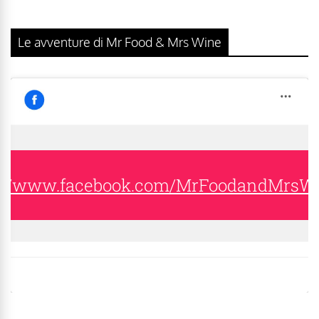
Le avventure di Mr Food & Mrs Wine
s://www.facebook.com/MrFoodandMrsW