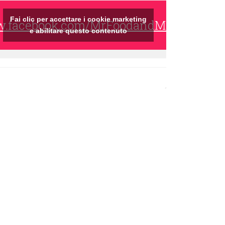
Fai clic per accettare i cookie marketing
ww.facebook.com/MrFoodandMrsWine/
e abilitare questo contenuto