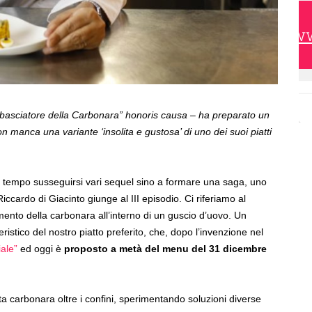
https://w
Ambasciatore della Carbonara” honoris causa – ha preparato un
n manca una variante ‘insolita e gustosa’ di uno dei suoi piatti
 tempo susseguirsi vari sequel sino a formare una saga, uno
Riccardo di Giacinto giunge al III episodio. Ci riferiamo al
imento della carbonara all’interno di un guscio d’uovo. Un
istico del nostro piatto preferito, che, dopo l’invenzione nel
iale”
ed oggi è
proposto a metà del menu del 31 dicembre
ta carbonara oltre i confini, sperimentando soluzioni diverse