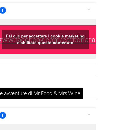
Fai clic per accettare i cookie marketing
/www.facebook.com/carbonaraclub/
e abilitare questo contenuto
e avventure di Mr Food & Mrs Wine