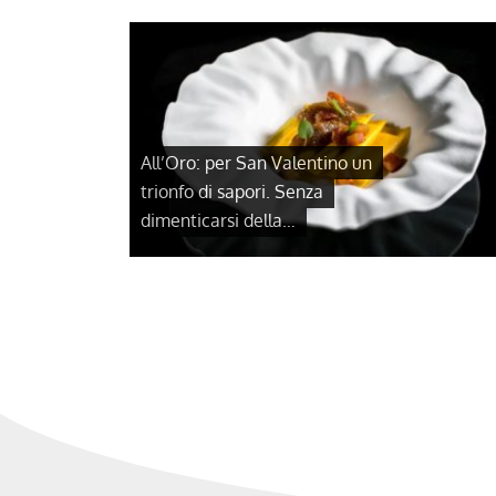
All’Oro: per San Valentino un
trionfo di sapori. Senza
dimenticarsi della…