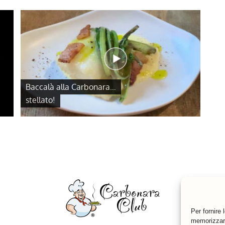
Baccalà alla Carbonara…
stellato!
Per fornire 
memorizzare