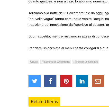
quanto gustose, e non a caso lo abbiamo nominato
Torniamo alla notte del 31 dicembre: c’è da aggiunger
“nouvelle vague” fanno comunque venire l’acquolina i
tradizione ed innovazione dall’aperitivo al dessert, anz
Buon appetito, mentre restiamo in attesa di conosce
Per dare un’occhiata al menu basta collegarsi a qu
All'Oro
Riassunto di Carbonara
Riccardo Di Giacinto
Related Items