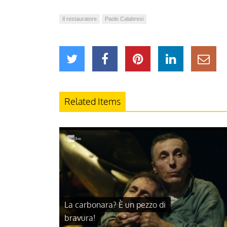
Il restauratore
Paolo Calabresi
Related Items
La carbonara? È un pezzo di
bravura!