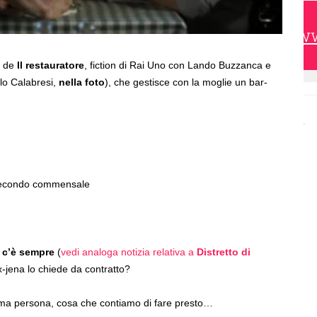
https://w
2 de
Il restauratore
, fiction di Rai Uno con Lando Buzzanca e
olo Calabresi,
nella foto
), che gestisce con la moglie un bar-
 secondo commensale
 c’è sempre
(
vedi analoga notizia relativa a
Distretto di
-jena lo chiede da contratto?
prima persona, cosa che contiamo di fare presto…