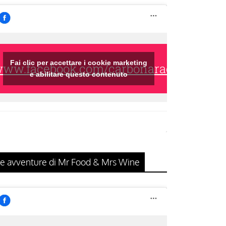
Fai clic per accettare i cookie marketing
/www.facebook.com/carbonaraclub/
e abilitare questo contenuto
e avventure di Mr Food & Mrs Wine