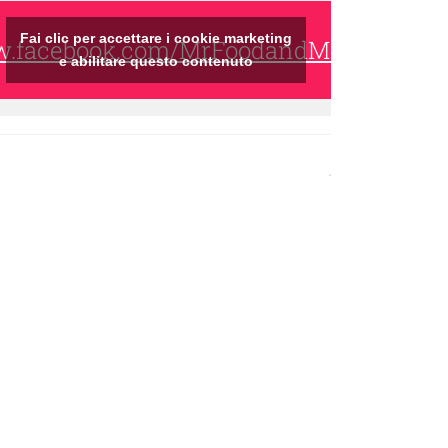
Fai clic per accettare i cookie marketing
ww.facebook.com/MrFoodandMrsWine/
e abilitare questo contenuto