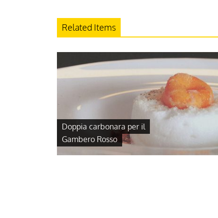
Related Items
Doppia carbonara per il
Gambero Rosso