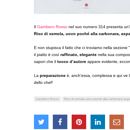
Il
Gambero Rosso
nel suo numero 314 presenta un’i
Riso di semola, uovo poché alla carbonara, asp
E non stupisca il fatto che ci troviamo nella sezione 
il piatto è così
raffinato, elegante
nella sua composi
sapori che il
tocco d’autore
appare evidente, ecco
La
preparazione
è, anch’essa, complessa e qui ve l
dello chef!
Gambero Rosso
Riso di semola uovo poché alla carbonara aspa