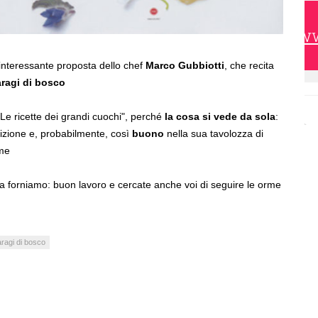
https://w
nteressante proposta dello chef
Marco Gubbiotti
, che recita
aragi di bosco
"Le ricette dei grandi cuochi", perché
la cosa si vede da sola
:
zione e, probabilmente, così
buono
nella sua tavolozza di
me
a forniamo: buon lavoro e cercate anche voi di seguire le orme
ragi di bosco