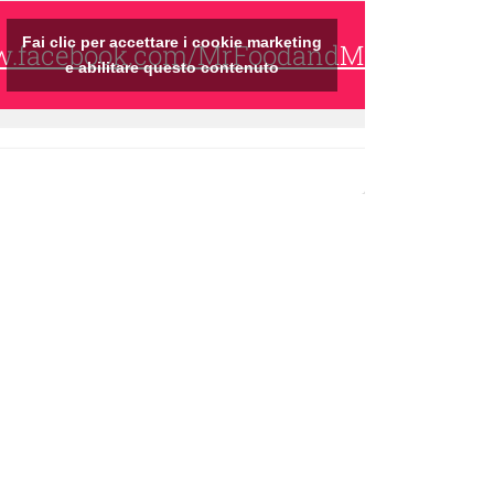
Fai clic per accettare i cookie marketing
ww.facebook.com/MrFoodandMrsWine/
e abilitare questo contenuto