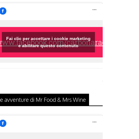
Fai clic per accettare i cookie marketing
/www.facebook.com/carbonaraclub/
e abilitare questo contenuto
e avventure di Mr Food & Mrs Wine