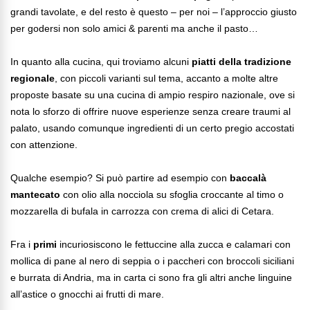
grandi tavolate, e del resto è questo – per noi – l’approccio giusto
per godersi non solo amici & parenti ma anche il pasto…
In quanto alla cucina, qui troviamo alcuni
piatti della tradizione
regionale
, con piccoli varianti sul tema, accanto a molte altre
proposte basate su una cucina di ampio respiro nazionale, ove si
nota lo sforzo di offrire nuove esperienze senza creare traumi al
palato, usando comunque ingredienti di un certo pregio accostati
con attenzione.
Qualche esempio? Si può partire ad esempio con
baccalà
mantecato
con olio alla nocciola su sfoglia croccante al timo o
mozzarella di bufala in carrozza con crema di alici di Cetara.
Fra i
primi
incuriosiscono le fettuccine alla zucca e calamari con
mollica di pane al nero di seppia o i paccheri con broccoli siciliani
e burrata di Andria, ma in carta ci sono fra gli altri anche linguine
all’astice o gnocchi ai frutti di mare.