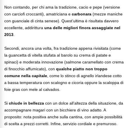
Non contando, per chi ama la tradizione, cacio e pepe (versione
con carciofi croccanti), amatriciana e
carbonara
(mezze maniche
con guanciale di cinta senese). Quest’ultima è risultata davvero
eccellente, addirittura
una delle migliori finora assaggiate nel
2013
.
Secondi, ancora una volta, fra tradizione appena rivisitata (come
la guancetta di vitella stufata al barolo su crema di patate e
spinaci) e moderata innovazione (salmone caramellato con crema
di finocchio affumicato), con
qualche piatto non troppo
comune nella capitale
, come lo stinco di agnello irlandese cotto
a bassa temperatura con scalogno e cicoria oppure la scaloppa di
foie gras con mele al calvados.
Si
chiude in bellezza
con un dolce all’altezza della situazione, da
accompagnare magari con un bicchiere di vino adatto. A
proposito: nota positiva anche sulla cantina, con ampie possibilità
di scelta a prezzi corretti. Infine, servizio cordiale e premuroso.