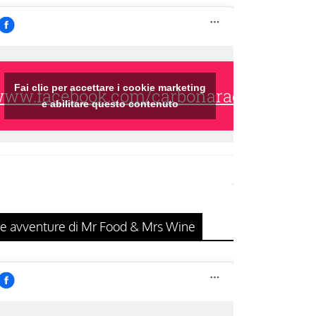
Fai clic per accettare i cookie marketing
/www.facebook.com/carbonaraclub/
e abilitare questo contenuto
e avventure di Mr Food & Mrs Wine