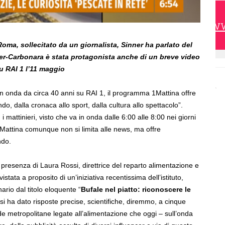
https://w
Roma, sollecitato da un giornalista, Sinner ha parlato del
er-Carbonara è stata protagonista anche di un breve video
u RAI 1 l’11 maggio
in onda da circa 40 anni su RAI 1, il programma 1Mattina offre
ndo, dalla cronaca allo sport, dalla cultura allo spettacolo”.
, i mattinieri, visto che va in onda dalle 6:00 alle 8:00 nei giorni
1Mattina comunque non si limita alle news, ma offre
ndo.
a presenza di Laura Rossi, direttrice del reparto alimentazione e
vistata a proposito di un’iniziativa recentissima dell’istituto,
ario dal titolo eloquente “
Bufale nel piatto: riconoscere le
ssi ha dato risposte precise, scientifiche, diremmo, a cinque
de metropolitane legate all’alimentazione che oggi – sull’onda