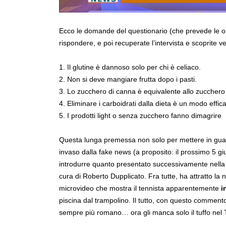
Ecco le domande del questionario (che prevede le o
rispondere, e poi recuperate l’intervista e scoprit
1. Il glutine è dannoso solo per chi è celiaco.
2. Non si deve mangiare frutta dopo i pasti.
3. Lo zucchero di canna è equivalente allo zucchero b
4. Eliminare i carboidrati dalla dieta è un modo effi
5. I prodotti light o senza zucchero fanno dimagrire
Questa lunga premessa non solo per mettere in guar
invaso dalla fake news (a proposito: il prossimo 5 
introdurre quanto presentato successivamente nella 
cura di Roberto Dupplicato. Fra tutte, ha attratto la
microvideo che mostra il tennista apparentemente
i
piscina dal trampolino. Il tutto, con questo commento
sempre più romano… ora gli manca solo il tuffo ne