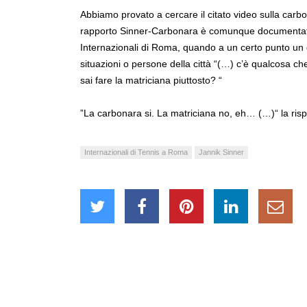
Abbiamo provato a cercare il citato video sulla carbo
rapporto Sinner-Carbonara è comunque documentato 
Internazionali di Roma, quando a un certo punto un g
situazioni o persone della città “(…) c’è qualcosa che t
sai fare la matriciana piuttosto? “
”La carbonara si. La matriciana no, eh… (…)“ la ris
Internazionali di Tennis a Roma
Jannik Sinner