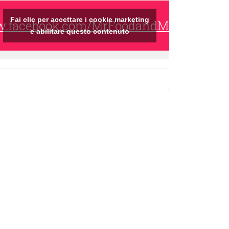
Fai clic per accettare i cookie marketing
ww.facebook.com/MrFoodandMrsWine/
e abilitare questo contenuto