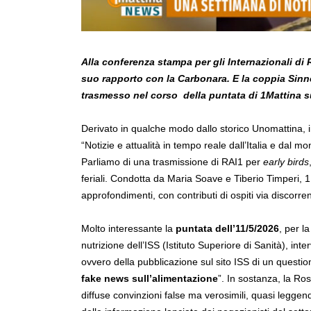
Alla conferenza stampa per gli Internazionali di 
suo rapporto con la Carbonara. E la coppia Sinn
trasmesso nel corso
della puntata di 1Mattina s
Derivato in qualche modo dallo storico Unomattina, 
“Notizie e attualità in tempo reale dall’Italia e dal mo
Parliamo di una trasmissione di RAI1 per
early birds
feriali. Condotta da Maria Soave e Tiberio Timperi, 
approfondimenti, con contributi di ospiti via discorre
Molto interessante la
puntata dell’11/5/2026
, per l
nutrizione dell’ISS (Istituto Superiore di Sanità), inter
ovvero della pubblicazione sul sito ISS di un question
fake news sull’alimentazione
”. In sostanza, la Ro
diffuse convinzioni false ma verosimili, quasi leggen