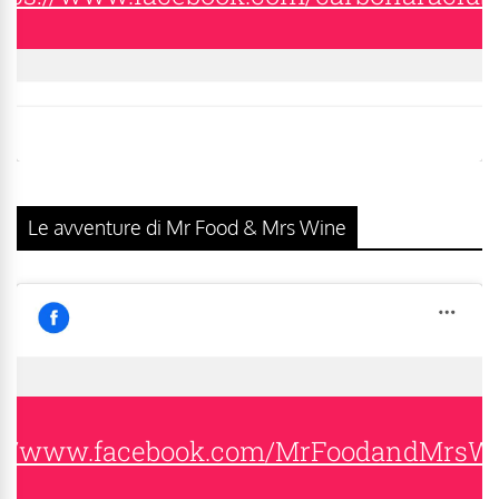
Le avventure di Mr Food & Mrs Wine
s://www.facebook.com/MrFoodandMrsW