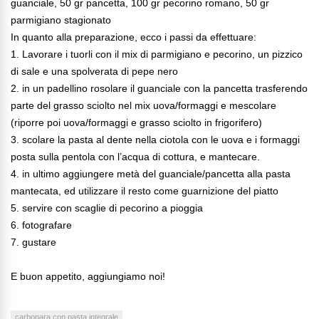
guanciale, 50 gr pancetta, 100 gr pecorino romano, 50 gr
parmigiano stagionato
In quanto alla preparazione, ecco i passi da effettuare:
1. Lavorare i tuorli con il mix di parmigiano e pecorino, un pizzico
di sale e una spolverata di pepe nero
2. in un padellino rosolare il guanciale con la pancetta trasferendo
parte del grasso sciolto nel mix uova/formaggi e mescolare
(riporre poi uova/formaggi e grasso sciolto in frigorifero)
3. scolare la pasta al dente nella ciotola con le uova e i formaggi
posta sulla pentola con l’acqua di cottura, e mantecare.
4. in ultimo aggiungere metà del guanciale/pancetta alla pasta
mantecata, ed utilizzare il resto come guarnizione del piatto
5. servire con scaglie di pecorino a pioggia
6. fotografare
7. gustare
E buon appetito, aggiungiamo noi!
carbonara con pasta integrale