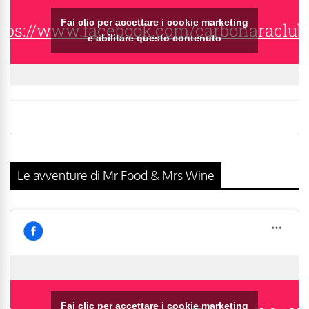
Fai clic per accettare i cookie marketing
tps://www.facebook.com/carbonaraclub
e abilitare questo contenuto
Le avventure di Mr Food & Mrs Wine
Fai clic per accettare i cookie marketing