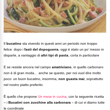
Il
bucatino
sta vivendo in questi anni un periodo non troppo
felice: dopo i
fasti del dopoguerra
, oggi è stato un po’ messo in
disparte, a vantaggio di
altri tipi di pasta
, corta in particolare
E se resiste ancora nel campo
amatriciano
, in quello carbonaro
non è di gran moda… anche se questo, per noi vuol dire molto
poco: un buon bucatino, insomma,
non guasta mai
, soprattutto
nel nostro piatto preferito
È quello che propone
Un mese in cucina
, con la seguente ricetta
– i
Bucatini con zucchine alla carbonara
– di cui vi diamo tutte
le coordinate