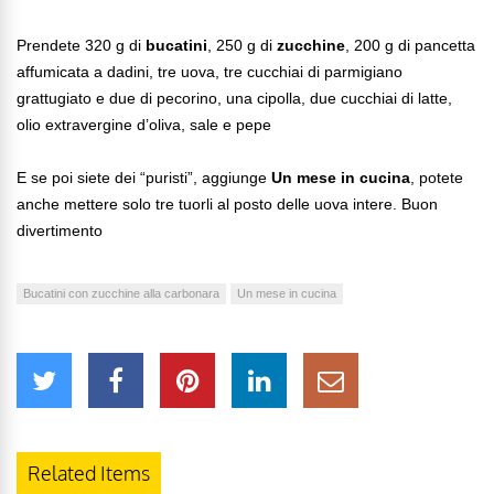
Prendete 320 g di
bucatini
, 250 g di
zucchine
, 200 g di pancetta
affumicata a dadini, tre uova, tre cucchiai di parmigiano
grattugiato e due di pecorino, una cipolla, due cucchiai di latte,
olio extravergine d’oliva, sale e pepe
E se poi siete dei “puristi”, aggiunge
Un mese in cucina
, potete
anche mettere solo tre tuorli al posto delle uova intere. Buon
divertimento
Bucatini con zucchine alla carbonara
Un mese in cucina
Related Items