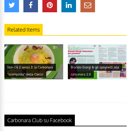
Related Items
Non c’è 2 senza 3: la Carbonara
Brando Giorgi & gli spaghetti alla
"scomposta" della Clerici
carbonara 2.0
Carbonara Club su Facebook