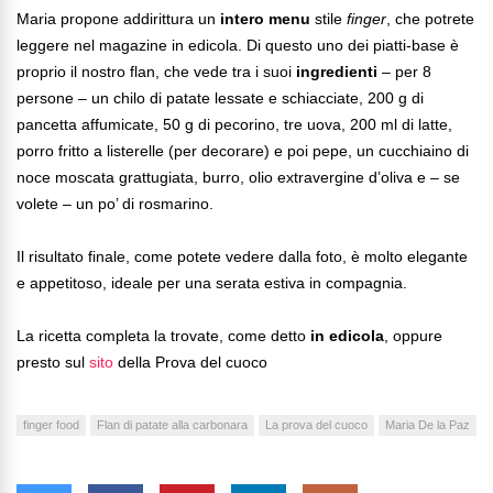
Maria propone addirittura un
intero menu
stile
finger
, che potrete
leggere nel magazine in edicola. Di questo uno dei piatti-base è
proprio il nostro flan, che vede tra i suoi
ingredienti
– per 8
persone – un chilo di patate lessate e schiacciate, 200 g di
pancetta affumicate, 50 g di pecorino, tre uova, 200 ml di latte,
porro fritto a listerelle (per decorare) e poi pepe, un cucchiaino di
noce moscata grattugiata, burro, olio extravergine d’oliva e – se
volete – un po’ di rosmarino.
Il risultato finale, come potete vedere dalla foto, è molto elegante
e appetitoso, ideale per una serata estiva in compagnia.
La ricetta completa la trovate, come detto
in edicola
, oppure
presto sul
sito
della Prova del cuoco
finger food
Flan di patate alla carbonara
La prova del cuoco
Maria De la Paz