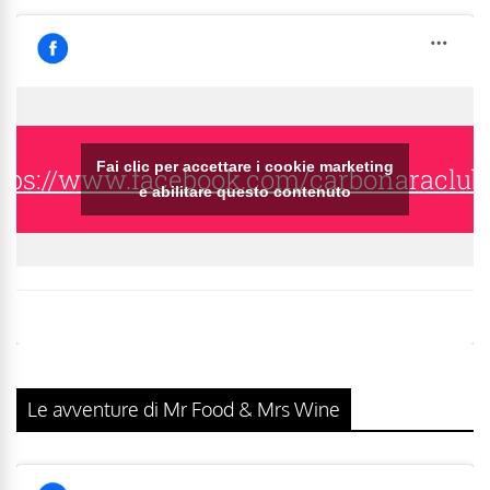
Fai clic per accettare i cookie marketing
tps://www.facebook.com/carbonaraclub
e abilitare questo contenuto
Le avventure di Mr Food & Mrs Wine