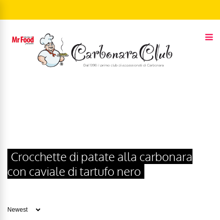
Crocchette di patate alla carbonara
con caviale di tartufo nero