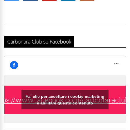
Carbonara Club su Facebook
Fai clic per accettare i cookie marketing
tps://www.facebook.com/carbonaraclub
e abilitare questo contenuto