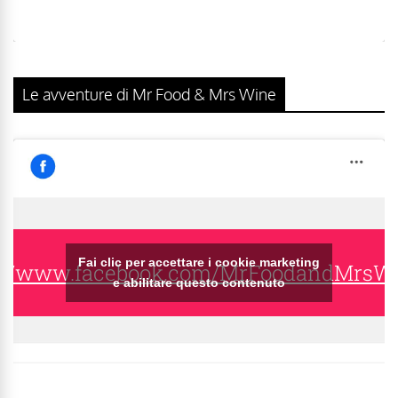
Le avventure di Mr Food & Mrs Wine
Fai clic per accettare i cookie marketing
s://www.facebook.com/MrFoodandMrsW
e abilitare questo contenuto