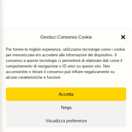
Gestisci Consenso Cookie
Per fornire le migliori esperienze, utilizziamo tecnologie come i cookie
per memorizzare e/o accedere alle informazioni del dispositivo. Il
consenso a queste tecnologie ci permetterà di elaborare dati come il
comportamento di navigazione o ID unici su questo sito. Non
acconsentire o ritirare il consenso può influire negativamente su
alcune caratteristiche e funzioni.
Accetta
Mr Food & Mrs Wine
è una testata registrata di
Motoperpetuopress srl
- PI
Nega
07896411001 - Registrazione Tribunale di Roma n. 403/2008 del 20/11/2008
- Direttore responsabile: Stefano Belli [
DISCLAIMER
]
Visualizza preferenze
© 2018 Motoperpetuopress - Tutti i diritti riservati. I loghi Mr Food, Carbonara
Club, Keep Calm and Eat Carbonara sono marchi registrati. |
Privacy Policy
|