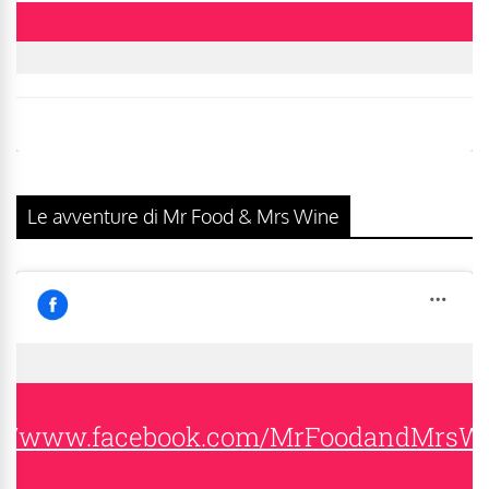
Le avventure di Mr Food & Mrs Wine
s://www.facebook.com/MrFoodandMrsW