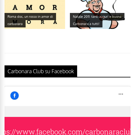
Roma doc, un rosso in amor di
Natale 2011: tanti auguri e buona
carbonara
Carbonara a tutti!
Carbonara Club su Facebook
tps://www.facebook.com/carbonaraclub