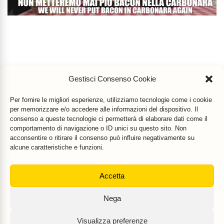
Gestisci Consenso Cookie
Per fornire le migliori esperienze, utilizziamo tecnologie come i cookie
per memorizzare e/o accedere alle informazioni del dispositivo. Il
consenso a queste tecnologie ci permetterà di elaborare dati come il
comportamento di navigazione o ID unici su questo sito. Non
acconsentire o ritirare il consenso può influire negativamente su
alcune caratteristiche e funzioni.
Accetta
Mr Food & Mrs Wine
è una testata registrata di
Motoperpetuopress srl
- PI
Nega
07896411001 - Registrazione Tribunale di Roma n. 403/2008 del 20/11/2008
- Direttore responsabile: Stefano Belli [
DISCLAIMER
]
Visualizza preferenze