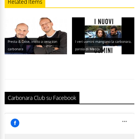
Related Items
Presta & Dose, invito a cena con
I veri uomini mangiano la carbonara,
carbonara
parola di Mecca
Carbonara Club su Facebook