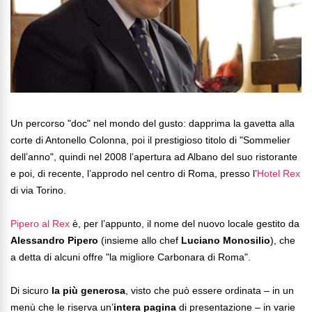
Un percorso "doc" nel mondo del gusto: dapprima la gavetta alla
corte di Antonello Colonna, poi il prestigioso titolo di "Sommelier
dell’anno", quindi nel 2008 l’apertura ad Albano del suo ristorante
e poi, di recente, l’approdo nel centro di Roma, presso l’
Hotel Rex
di via Torino.
Pipero al Rex
è, per l’appunto, il nome del nuovo locale gestito da
Alessandro Pipero
(insieme allo chef
Luciano Monosilio
), che
a detta di alcuni offre "la migliore Carbonara di Roma".
Di sicuro
la più generosa
, visto che può essere ordinata – in un
menù che le riserva un’
intera pagina
di presentazione – in varie