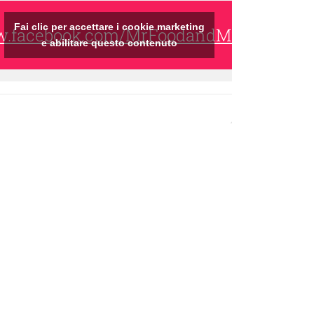
Fai clic per accettare i cookie marketing
ww.facebook.com/MrFoodandMrsWine/
e abilitare questo contenuto