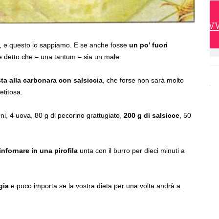
https://w
, e questo lo sappiamo. E se anche fosse
un po’ fuori
 detto che – una tantum – sia un male.
ta alla carbonara con salsiccia
, che forse non sarà molto
etitosa.
ni, 4 uova, 80 g di pecorino grattugiato,
200 g di salsicce
, 50
infornare in una pirofila
unta con il burro per dieci minuti a
gia
e poco importa se la vostra dieta per una volta andrà a