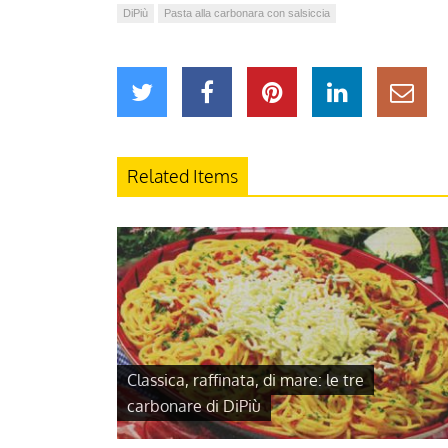
DiPiù
Pasta alla carbonara con salsiccia
Related Items
Classica, raffinata, di mare: le tre
carbonare di DiPiù