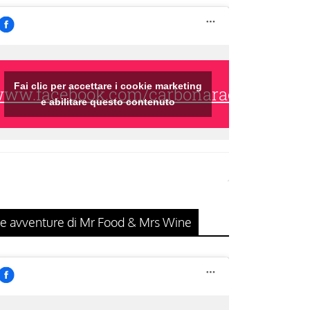
Fai clic per accettare i cookie marketing
/www.facebook.com/carbonaraclub/
e abilitare questo contenuto
e avventure di Mr Food & Mrs Wine