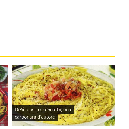
DiPiù e Vittorio Sgarbi, una
carbonara d’autore