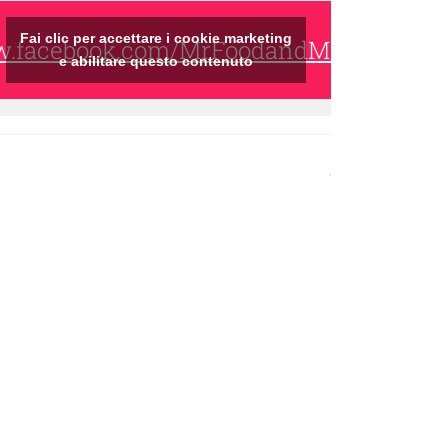
Fai clic per accettare i cookie marketing
ww.facebook.com/MrFoodandMrsWine/
e abilitare questo contenuto