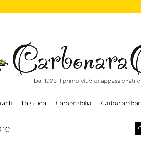
ranti
La Guida
Carbonabilia
Carbonarabar
are
C