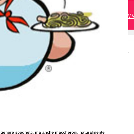
https://w
a, in genere spaghetti, ma anche maccheroni, naturalmente