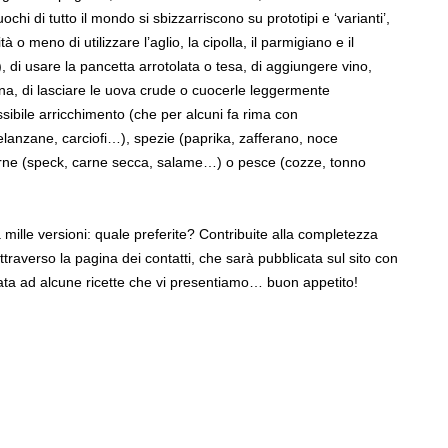
uochi di tutto il mondo si sbizzarriscono su prototipi e ‘varianti’,
à o meno di utilizzare l’aglio, la cipolla, il parmigiano e il
, di usare la pancetta arrotolata o tesa, di aggiungere vino,
anna, di lasciare le uova crude o cuocerle leggermente
ssibile arricchimento (che per alcuni fa rima con
lanzane, carciofi…), spezie (paprika, zafferano, noce
rne (speck, carne secca, salame…) o pesce (cozze, tonno
mille versioni: quale preferite? Contribuite alla completezza
traverso la pagina dei contatti, che sarà pubblicata sul sito con
hiata ad alcune ricette che vi presentiamo… buon appetito!