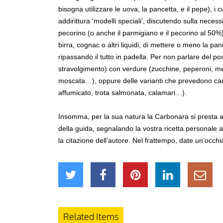
bisogna utilizzare le uova, la pancetta, e il pepe), i c
addirittura ‘modelli speciali’, discutendo sulla necessit
pecorino (o anche il parmigiano e il pecorino al 50%)
birra, cognac o altri liquidi, di mettere o meno la p
ripassando il tutto in padella. Per non parlare del po
stravolgimento) con verdure (zucchine, peperoni, me
moscata…), oppure delle varianti che prevedono ca
affumicato, trota salmonata, calamari…).
Insomma, per la sua natura la Carbonara si presta a 
della guida, segnalando la vostra ricetta personale at
la citazione dell’autore. Nel frattempo, date un’occ
Related Items