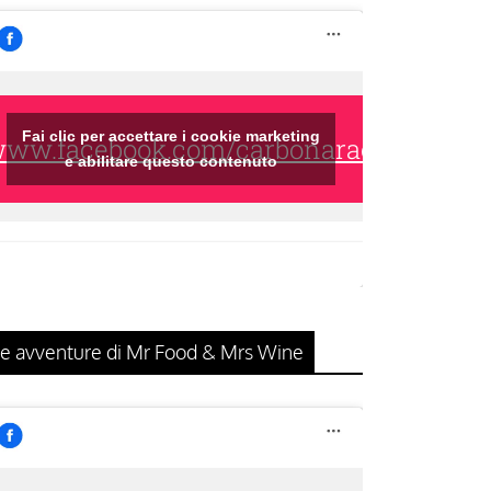
Fai clic per accettare i cookie marketing
/www.facebook.com/carbonaraclub/
e abilitare questo contenuto
e avventure di Mr Food & Mrs Wine