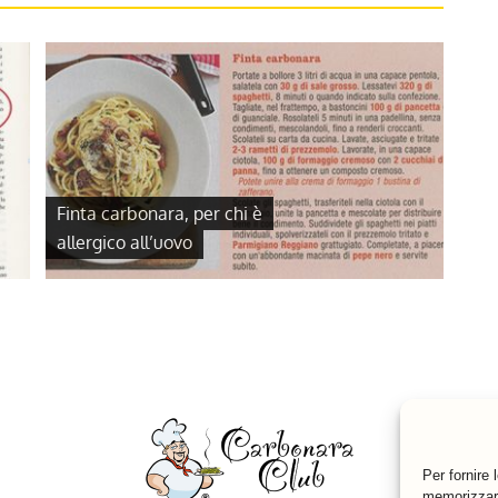
Finta carbonara, per chi è
allergico all’uovo
Per fornire 
memorizzare