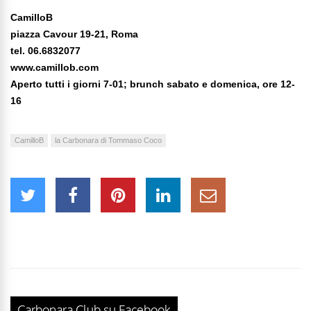
CamilloB
piazza Cavour 19-21, Roma
tel. 06.6832077
www.camillob.com
Aperto tutti i giorni 7-01; brunch sabato e domenica, ore 12-
16
CamilloB
la Carbonara di Tommaso Coco
Carbonara Club su Facebook