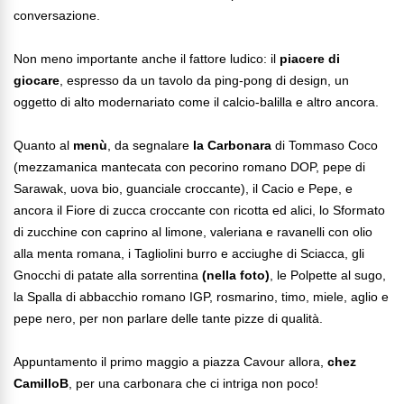
conversazione.
Non meno importante anche il fattore ludico: il
piacere di
giocare
, espresso da un tavolo da ping-pong di design, un
oggetto di alto modernariato come il calcio-balilla e altro ancora.
Quanto al
menù
, da segnalare
la Carbonara
di Tommaso Coco
(mezzamanica mantecata con pecorino romano DOP, pepe di
Sarawak, uova bio, guanciale croccante), il Cacio e Pepe, e
ancora il Fiore di zucca croccante con ricotta ed alici, lo Sformato
di zucchine con caprino al limone, valeriana e ravanelli con olio
alla menta romana, i Tagliolini burro e acciughe di Sciacca, gli
Gnocchi di patate alla sorrentina
(nella foto)
, le Polpette al sugo,
la Spalla di abbacchio romano IGP, rosmarino, timo, miele, aglio e
pepe nero, per non parlare delle tante pizze di qualità.
Appuntamento il primo maggio a piazza Cavour allora,
chez
CamilloB
, per una carbonara che ci intriga non poco!