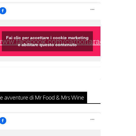
Fai clic per accettare i cookie marketing
/www.facebook.com/carbonaraclub/
e abilitare questo contenuto
e avventure di Mr Food & Mrs Wine