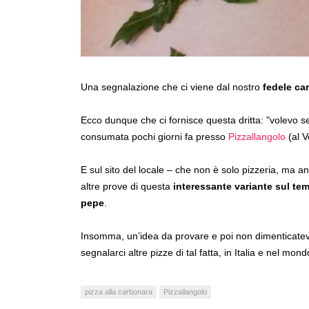
Una segnalazione che ci viene dal nostro
fedele ca
Ecco dunque che ci fornisce questa dritta: "volevo s
consumata pochi giorni fa presso
Pizzallangolo
(al V
E sul sito del locale – che non è solo pizzeria, ma a
altre prove di questa
interessante variante sul te
pepe
.
Insomma, un’idea da provare e poi non dimenticatevi
segnalarci altre pizze di tal fatta, in Italia e nel mo
pizza alla carbonara
Pizzallangolo