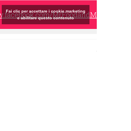
Fai clic per accettare i cookie marketing
ww.facebook.com/MrFoodandMrsWine/
e abilitare questo contenuto