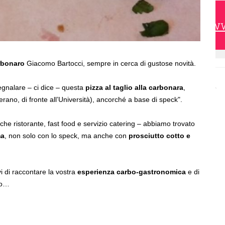
https://w
rbonaro
Giacomo Bartocci, sempre in cerca di gustose novità.
egnalare – ci dice – questa
pizza al taglio alla carbonara
,
erano, di fronte all’Università), ancorché a base di speck".
nche ristorante, fast food e servizio catering – abbiamo trovato
ma
, non solo con lo speck, ma anche con
prosciutto cotto e
 di raccontare la vostra
esperienza carbo-gastronomica
e di
ndo…